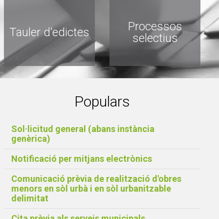
Processos
Tauler d'edictes
selectius
Populars
Sol·licitud general (abans instància
genèrica)
Notificació per mitjans electrònics
Comunicació prèvia de realització d'obres
menors en sòl urbà i en sòl urbanitzable
delimitat
Cita prèvia als serveis municipals