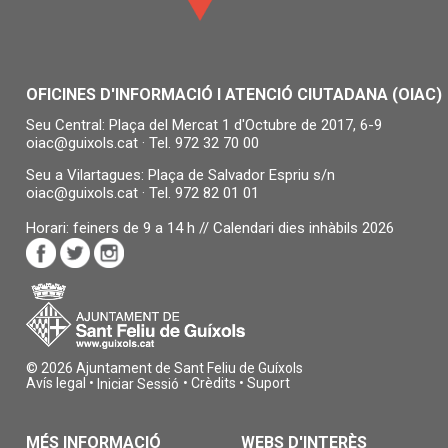
sol·licitud, per silenci administratiu negatiu.
Quina documentació es lliurarà?
L’Ajuntament comunicarà la resolució.
OFICINES D'INFORMACIÓ I ATENCIÓ CIUTADANA (OIAC)
Seu Central: Plaça del Mercat 1 d'Octubre de 2017, 6-9
Unitat adm. responsable
oiac@guixols.cat
· Tel.
972 32 70 00
Manteniment de ciutat
Seu a Vilartagues: Plaça de Salvador Espriu s/n
972 82 26 03
Tel.
oiac@guixols.cat
· Tel.
972 82 01 01
Termini per resoldre
Horari: feiners de 9 a 14 h //
Calendari dies inhàbils 2026
10 dies
Sentit silenci administratiu
Negatiu. En cas que no es comuniqui l'autorització en termi
de 10 dies, es dona per denegada la sol·licitud.
© 2026 Ajuntament de Sant Feliu de Guíxols
Avís legal
•
•
Crèdits
•
Suport
Iniciar Sessió
Unitat responsable
Manteniment de la ciutat
MÉS INFORMACIÓ
WEBS D'INTERÈS