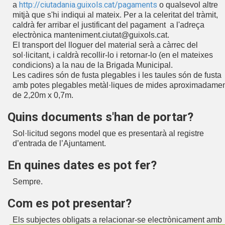
http://ciutadania.guixols.cat/pagaments
a
o qualsevol altre
mitjà que s'hi indiqui al mateix. Per a la celeritat del tràmit,
caldrà fer arribar el justificant del pagament a l'adreça
electrònica manteniment.ciutat@guixols.cat.
El transport del lloguer del material serà a càrrec del
sol·licitant, i caldrà recollir-lo i retornar-lo (en el mateixes
condicions) a la nau de la Brigada Municipal.
Les cadires són de fusta plegables i les taules són de fusta
amb potes plegables metàl·liques de mides aproximadame
de 2,20m x 0,7m.
Quins documents s'han de portar?
Sol·licitud segons model que es presentarà al registre
d’entrada de l’Ajuntament.
En quines dates es pot fer?
Sempre.
Com es pot presentar?
Els subjectes obligats a relacionar-se electrònicament amb