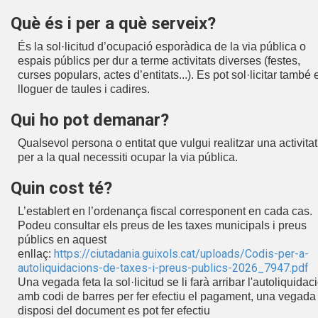
Què és i per a què serveix?
És la sol·licitud d’ocupació esporàdica de la via pública o
espais públics per dur a terme activitats diverses (festes,
curses populars, actes d’entitats...). Es pot sol·licitar també 
lloguer de taules i cadires.
Qui ho pot demanar?
Qualsevol persona o entitat que vulgui realitzar una activitat
per a la qual necessiti ocupar la via pública.
Quin cost té?
L’establert en l’ordenança fiscal corresponent en cada cas.
Podeu consultar els preus de les taxes municipals i preus
públics en aquest
https://ciutadania.guixols.cat/uploads/Codis-per-a-
enllaç:
autoliquidacions-de-taxes-i-preus-publics-2026_7947.pdf
Una vegada feta la sol·licitud se li farà arribar l'autoliquidac
amb codi de barres per fer efectiu el pagament, una vegada
disposi del document es pot fer efectiu