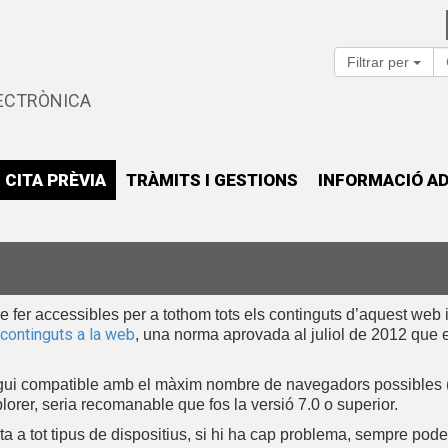
Filtrar per
ECTRÒNICA
CITA PRÈVIA
TRÀMITS I GESTIONS
INFORMACIÓ AD
er accessibles per a tothom tots els continguts d’aquest web i es
continguts a la web
, una norma aprovada al juliol de 2012 que es
sigui compatible amb el màxim nombre de navegadors possibles (
xplorer, seria recomanable que fos la versió 7.0 o superior.
ta a tot tipus de dispositius, si hi ha cap problema, sempre pod