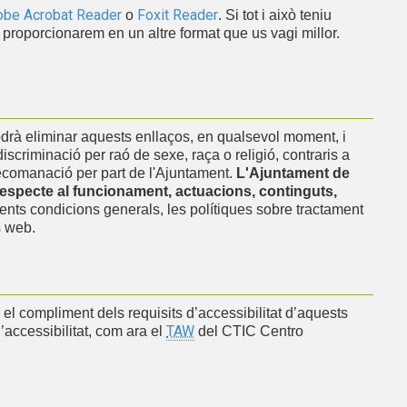
be Acrobat Reader
Foxit Reader
o
. Si tot i això teniu
s proporcionarem en un altre format que us vagi millor.
drà eliminar aquests enllaços, en qualsevol moment, i
iscriminació per raó de sexe, raça o religió, contraris a
 recomanació per part de l'Ajuntament.
L'Ajuntament de
respecte al funcionament, actuacions, continguts,
nents condicions generals, les polítiques sobre tractament
s web.
el compliment dels requisits d’accessibilitat d’aquests
TAW
l’accessibilitat, com ara el
del CTIC Centro