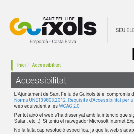
SEU EL
Inici
Accessibilitat
Accessibilitat
L'Ajuntament de Sant Feliu de Guíxols té el compromís de f
Norma UNE139803:2012. Requisits d'Accessibilitat per a 
WCAG 2.0.
web equivalent a les
Per tot això el web s’ha dissenyat amb la intenció que 
Safari, etc...). Si teniu el navegador Microsoft Internet E
No fa falta cap resolució especifica, ja que la web s'adap