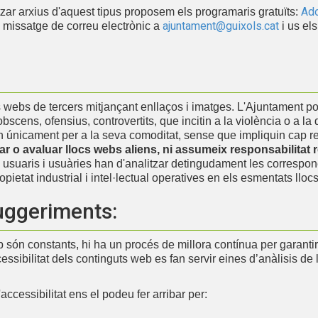
Ado
ar arxius d'aquest tipus proposem els programaris gratuïts:
ajuntament@guixols.cat
 missatge de correu electrònic a
i us el
 webs de tercers mitjançant enllaços i imatges. L'Ajuntament po
cens, ofensius, controvertits, que incitin a la violència o a la d
eixen únicament per a la seva comoditat, sense que impliquin cap
ar o avaluar llocs webs aliens, ni assumeix responsabilitat 
ls usuaris i usuàries han d'analitzar detingudament les correspo
ietat industrial i intel·lectual operatives en els esmentats lloc
suggeriments:
són constants, hi ha un procés de millora contínua per garantir 
cessibilitat dels continguts web es fan servir eines d’anàlisis de 
ccessibilitat ens el podeu fer arribar per: