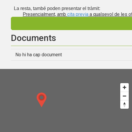
La resta, també poden presentar el tràmit:
Presencialment, amb
cita previa
a qualsevol de les of
Ajuntament, a la Plaça del Mercat 6-9 ( 972 32 
Centre cívic Vilartagues, a la Plaça Salvador Es
Per correu postal, adreçant-se a :
Documents
Ajuntament de Sant Feliu de Guíxols
Plaça del Mercat 6-9
17220 Sant Feliu de Guíxols ( Girona )
No hi ha cap document
Quant triga la resposta?
Un mes
Quina documentació es lliurarà?
Decret d'alcaldia
Unitat adm. responsable
Servei de desenvolupament econòmic local
Termini per resoldre