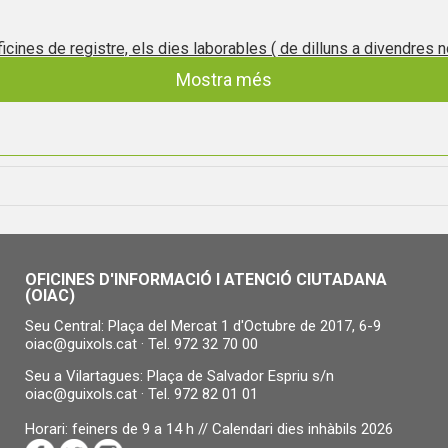
icines de registre, els dies laborables ( de dilluns a divendres n
70 00 )
Mostra més
priu s/n ( 972 82 01 01 )
OFICINES D'INFORMACIÓ I ATENCIÓ CIUTADANA
(OIAC)
Seu Central: Plaça del Mercat 1 d'Octubre de 2017, 6-9
oiac@guixols.cat
· Tel.
972 32 70 00
Seu a Vilartagues: Plaça de Salvador Espriu s/n
oiac@guixols.cat
· Tel.
972 82 01 01
Horari: feiners de 9 a 14 h //
Calendari dies inhàbils 2026