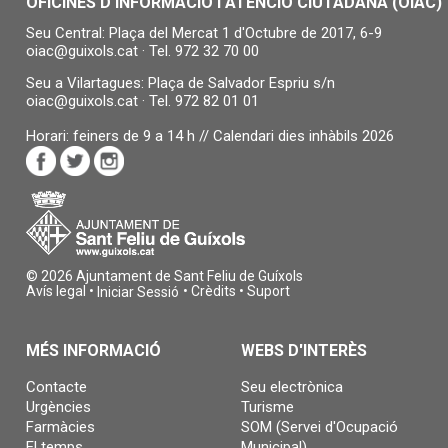
OFICINES D'INFORMACIÓ I ATENCIÓ CIUTADANA (OIAC)
Seu Central: Plaça del Mercat 1 d'Octubre de 2017, 6-9
oiac@guixols.cat
· Tel.
972 32 70 00
Seu a Vilartagues: Plaça de Salvador Espriu s/n
oiac@guixols.cat
· Tel.
972 82 01 01
Horari: feiners de 9 a 14 h //
Calendari dies inhàbils 2026
© 2026 Ajuntament de Sant Feliu de Guíxols
Avís legal
•
•
Crèdits
•
Suport
Iniciar Sessió
MÉS INFORMACIÓ
WEBS D'INTERÈS
Contacte
Seu electrònica
Urgències
Turisme
Farmàcies
SOM (Servei d'Ocupació
El temps
Municipal)